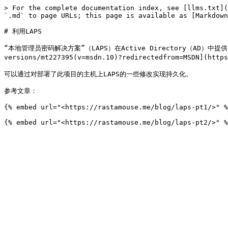
> For the complete documentation index, see [llms.txt](
`.md` to page URLs; this page is available as [Markdown
# 利用LAPS

“本地管理员密码解决方案”（LAPS）在Active Directory（AD）中提供
versions/mt227395(v=msdn.10)?redirectedfrom=MSDN](https
可以通过对部署了此项目的主机上LAPS的一些修改实现持久化。

参考文章：

{% embed url="<https://rastamouse.me/blog/laps-pt1/>" %