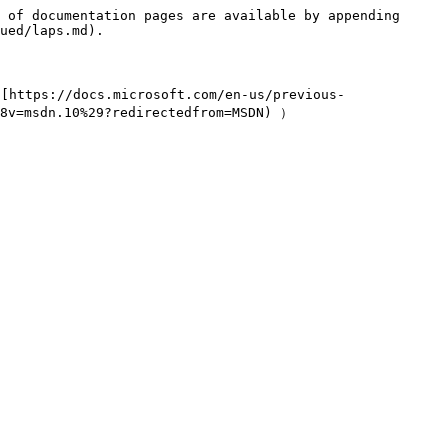
 of documentation pages are available by appending 
ued/laps.md).

docs.microsoft.com/en-us/previous-
8v=msdn.10%29?redirectedfrom=MSDN) ）
