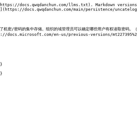
https://docs.qwqdanchun.com/llms.txt). Markdown versions
](https://docs.qwqdanchun.com/main/persistence/uncatelog
了机密/密码的集中存储。组织的域管理员可以确定哪些用户有权读取密码。（[https://
://docs.microsoft.com/en-us/previous-versions/mt227395%2
}
