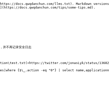
https://docs.qwqdanchun.com/llms.txt). Markdown versions
](https://docs.qwqdanchun.com/tips/some-tips.md).

e系统，并不再记录安全日志

tion\test.txt(<https://twitter.com/jonasLyk/status/13682