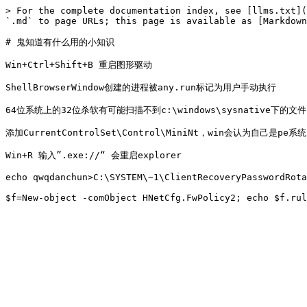
> For the complete documentation index, see [llms.txt](
`.md` to page URLs; this page is available as [Markdown
# 鬼知道有什么用的小知识

Win+Ctrl+Shift+B 重启图形驱动

ShellBrowserWindow创建的进程被any.run标记为用户手动执行

64位系统上的32位杀软有可能扫描不到c:\windows\sysnative下的文件

添加CurrentControlSet\Control\MiniNt，win会认为自己是p
Win+R 输入”.exe://“ 会重启explorer

echo qwqdanchun>C:\SYSTEM\~1\ClientRecoveryPasswordRota